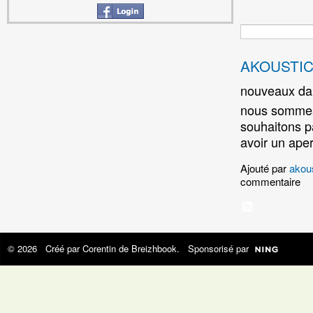
AKOUSTIC :
nouveaux da
nous sommes
souhaitons p
avoir un ape
Ajouté par
akou
commentaire
© 2026 Créé par
Corentin de Breizhbook
. Sponsorisé par