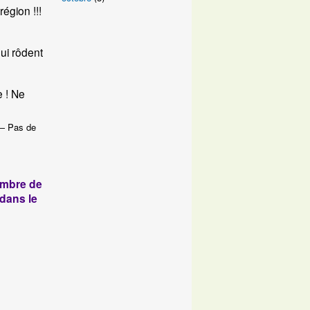
égion !!!
qui rôdent
e ! Ne
 — Pas de
ombre de
 dans le