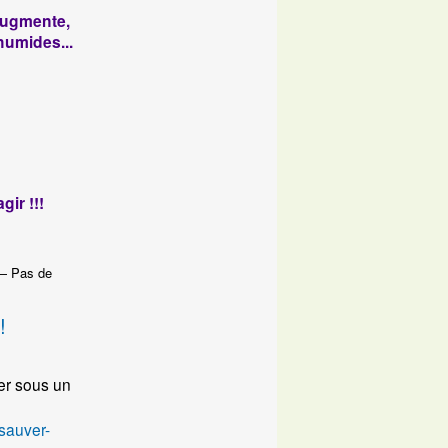
augmente,
 humides...
ir !!!
 — Pas de
!
er sous un
-sauver-