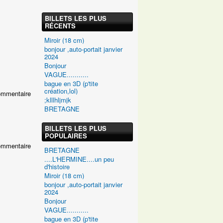
BILLETS LES PLUS
RÉCENTS
Miroir (18 cm)
bonjour ,auto-portait janvier
2024
Bonjour
VAGUE...........
bague en 3D (p'tite
création,lol)
ommentaire
;klllhljmjk
BRETAGNE
BILLETS LES PLUS
POPULAIRES
ommentaire
BRETAGNE
....L'HERMINE....un peu
d'histoire
Miroir (18 cm)
bonjour ,auto-portait janvier
2024
Bonjour
VAGUE...........
bague en 3D (p'tite