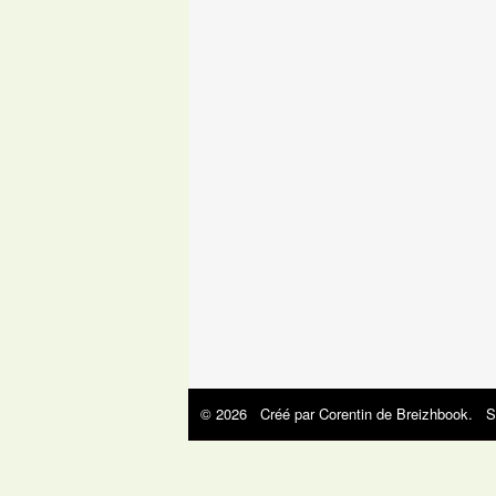
© 2026 Créé par
Corentin de Breizhbook
. S