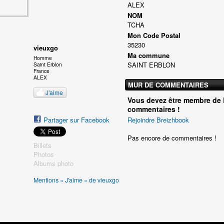
ALEX
NOM
TCHA
Mon Code Postal
35230
vieuxgo
Ma commune
Homme
SAINT ERBLON
Saint Erblon
France
ALEX
MUR DE COMMENTAIRES
J'aime
Vous devez être membre de 
commentaires !
Partager sur Facebook
Rejoindre Breizhbook
Pas encore de commentaires !
Billets
Photos
Albums photo
Mentions « J'aime » de vieuxgo