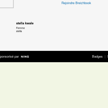
Rejoindre Breizhbook
stella kwale
Femme
stella
ponsorisé par
Badges
|