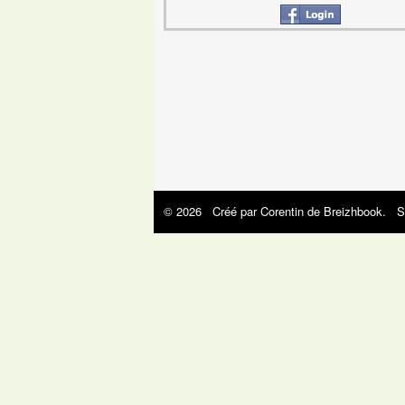
© 2026 Créé par
Corentin de Breizhbook
. S