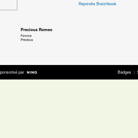
Rejoindre Breizhbook
Precious Romeo
Femme
Precious
ponsorisé par
Badges
|