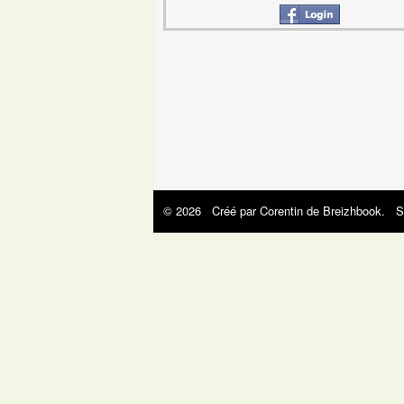
© 2026 Créé par
Corentin de Breizhbook
. S