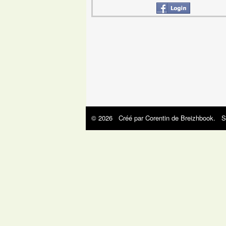
© 2026 Créé par
Corentin de Breizhbook
. S