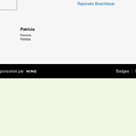
Rejoindre Breizhbook
Patricia
Femme
Patricia
ponsorisé par
Badges
|