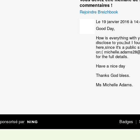
commentaires !
Rejoindre Breizhbook
Le 19 janvier 2016 à 14
Good Day,
How is everything with y
disclose to you,but I fou
here,since it's a public
on:( michelle.adams28@
for the full details.
Have a nice day
Thanks God bless.
Ms Michelle Adams.
ponsorisé par
Badges
|