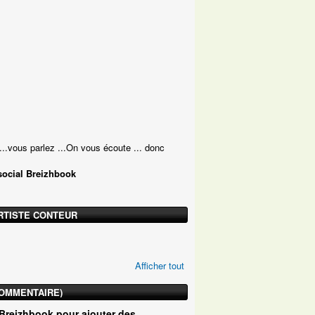
...vous parlez ...On vous écoute ... donc
social Breizhbook
RTISTE CONTEUR
Afficher tout
COMMENTAIRE)
Breizhbook pour ajouter des