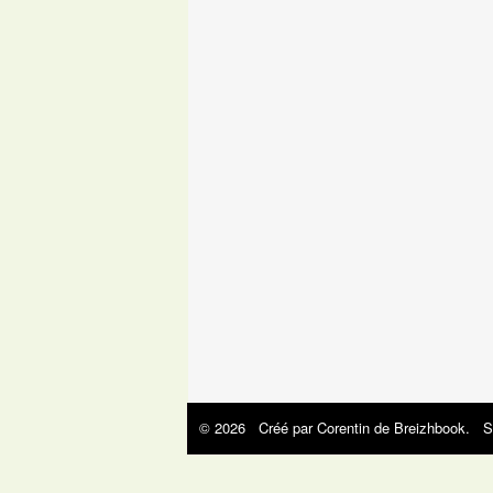
© 2026 Créé par
Corentin de Breizhbook
. S