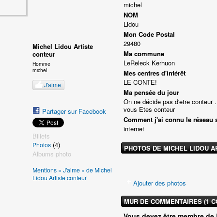
michel
NOM
Lidou
Mon Code Postal
29480
Michel Lidou Artiste
Ma commune
conteur
LeReleck Kerhuon
Homme
michel
Mes centres d'intérêt
LE CONTE!
J'aime
Ma pensée du jour
On ne décide pas d'etre conteur .
vous Etes conteur
Partager sur Facebook
Comment j'ai connu le réseau 
internet
Billets
(4)
Photos
PHOTOS DE MICHEL LIDOU A
Albums photo
Mentions « J'aime » de Michel
Lidou Artiste conteur
Ajouter des photos
MUR DE COMMENTAIRES (1 
Vous devez être membre de 