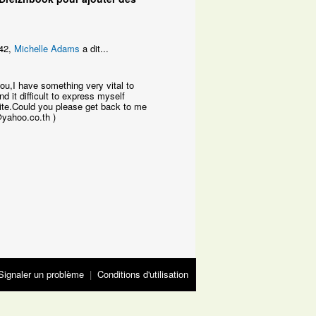
:42,
Michelle Adams
a dit...
ou,I have something very vital to
nd it difficult to express myself
 site.Could you please get back to me
yahoo.co.th )
Signaler un problème
|
Conditions d'utilisation