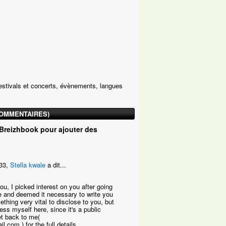
estivals et concerts, évènements, langues
COMMENTAIRES)
Breizhbook pour ajouter des
:33,
Stella kwale
a dit...
ou, I picked interest on you after going
le and deemed it necessary to write you
thing very vital to disclose to you, but
press myself here, since it's a public
et back to me(
com ) for the full details.