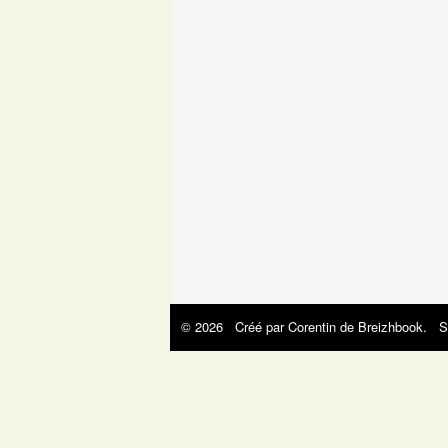
© 2026 Créé par
Corentin de Breizhbook
. S