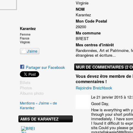
Virginie
NOM
Karantez
Mon Code Postal
29200
Karantez
Ma commune
Femme
BREST
France
Virginie
Mes centres d'intérêt
Randonnées, Art et Patrimoine, f
J'aime
étrangères et écriture...
MUR DE COMMENTAIRES (2 
Partager sur Facebook
Vous devez être membre de 
commentaires !
Billets
Photos
Rejoindre Breizhbook
Albums photo
Le 21 janvier 2015 à 12
Mentions « J'aime » de
Good Day,
Karantez
How is everything with y
through your short profi
immediately. I have some
AMIS DE KARANTEZ
I found it difficult to ex
site.Could you please g
mrsstellakwale588@gmail.