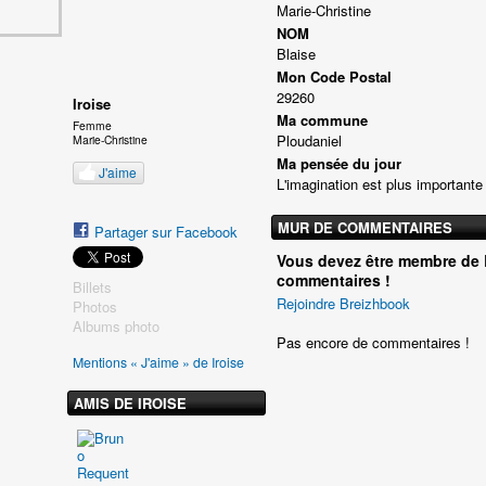
Marie-Christine
NOM
Blaise
Mon Code Postal
29260
Iroise
Ma commune
Femme
Ploudaniel
Marie-Christine
Ma pensée du jour
J'aime
L'imagination est plus importante
MUR DE COMMENTAIRES
Partager sur Facebook
Vous devez être membre de 
commentaires !
Billets
Rejoindre Breizhbook
Photos
Albums photo
Pas encore de commentaires !
Mentions « J'aime » de Iroise
AMIS DE IROISE