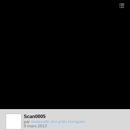
Scan0005
par
Sauterelle des p'tits korrigans
9 mars 2012