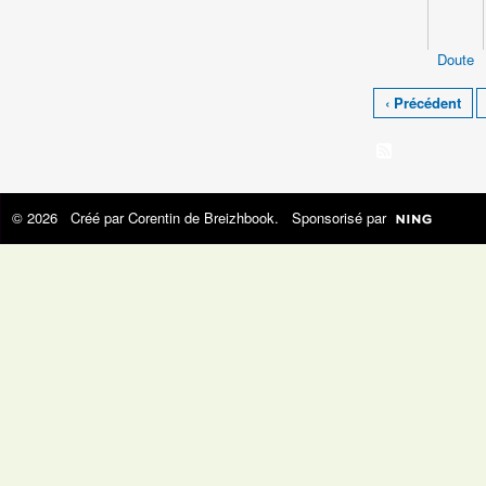
Doute
‹ Précédent
© 2026 Créé par
Corentin de Breizhbook
. Sponsorisé par