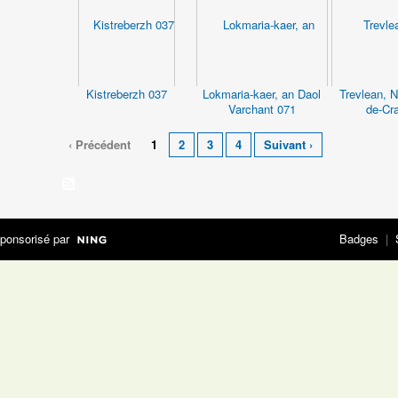
Kistreberzh 037
Lokmaria-kaer, an Daol
Trevlean, 
Varchant 071
de-Cr
‹ Précédent
1
2
3
4
Suivant ›
ponsorisé par
Badges
|