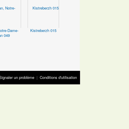
Notre-Dame-
Kistreberzh 015
an 049
Signaler un problème
|
Conditions d'utilisation