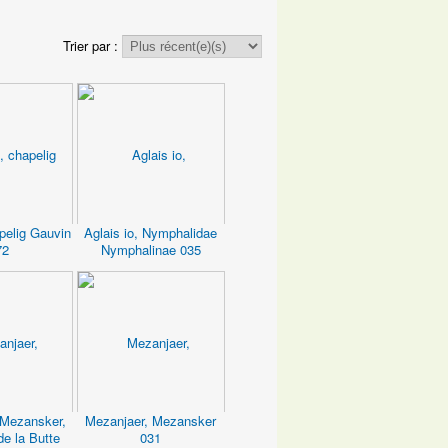
Trier par :
pelig Gauvin
Aglais io, Nymphalidae
72
Nymphalinae 035
 Mezansker,
Mezanjaer, Mezansker
de la Butte
031