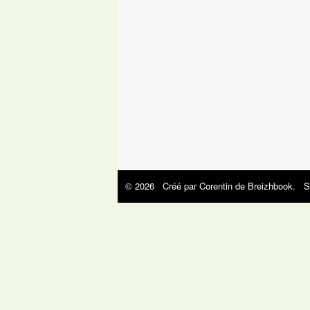
© 2026 Créé par
Corentin de Breizhbook
. S