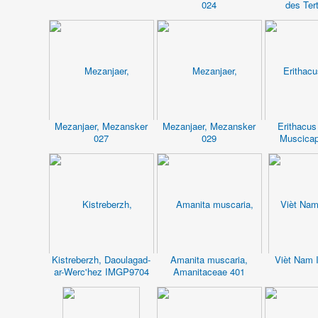
024
des Ter
Mezanjaer, Mezansker
Mezanjaer, Mezansker
Erithacus
027
029
Muscicap
Kistreberzh, Daoulagad-
Amanita muscaria,
Vièt Nam
ar-Werc'hez IMGP9704
Amanitaceae 401