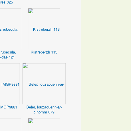
tres 025
 rubecula,
Kistreberzh 113
idae 121
 IMGP9881
Beler, louzaouenn-ar-
c'homm 079