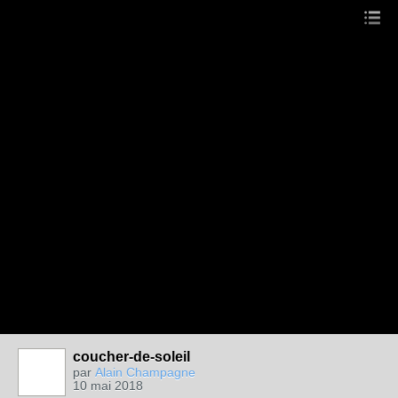
coucher-de-soleil
par
Alain Champagne
10 mai 2018