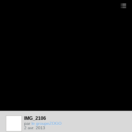
IMG_2106
par
le groupeZOGO
2 avr. 2013