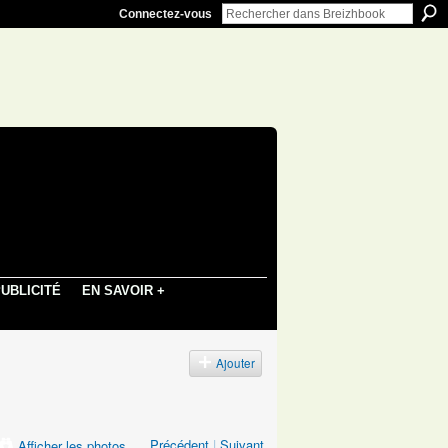
Connectez-vous
UBLICITÉ
EN SAVOIR +
s
Ajouter
Précédent
|
Suivant
Afficher les photos