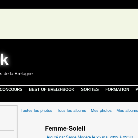
s de la Bretagne
 CONCOURS
BEST OF BREIZHBOOK
SORTIES
FORMATION
P
Toutes les photos
Tous les albums
Mes photos
Mes album
Femme-Soleil
Ajouté par
Serge Mogère
le 25 mai 2022 à 22:33