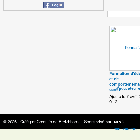
Formation d'éd
et de
comportemental
canin
Ajouté le 7 avril
9:13
© 2026 Créé par
Corentin de Breizhbook
. Sponsorisé par