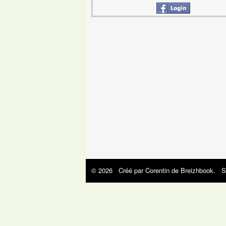
© 2026 Créé par
Corentin de Breizhbook
. S