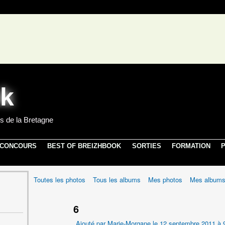
s de la Bretagne
 CONCOURS
BEST OF BREIZHBOOK
SORTIES
FORMATION
P
Toutes les photos
Tous les albums
Mes photos
Mes album
6
Ajouté par
Marie-Morgane
le 12 septembre 2011 à 