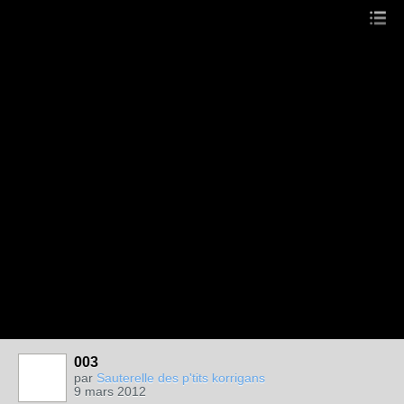
003
par
Sauterelle des p'tits korrigans
9 mars 2012