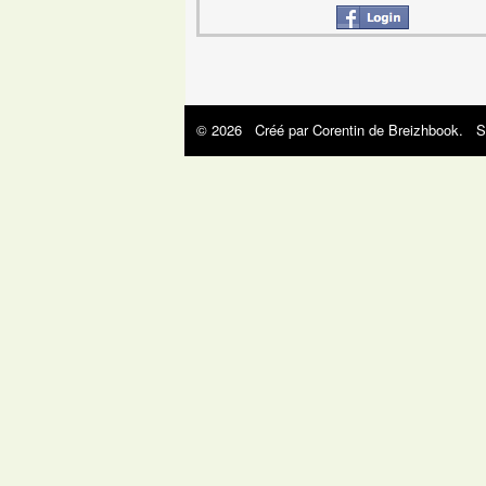
© 2026 Créé par
Corentin de Breizhbook
. S