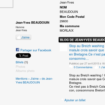
Jean-Yves
NOM
BEAUDOUIN
Mon Code Postal
29600
Jean-Yves BEAUDOUIN
Ma commune
Homme
MORLAIX
Jean-Yves
J'aime
BLOG DE JEAN-YVES BEAUD
Stop au Breizh washing !
maisJe crois savoir que
Partager sur Facebook
en Bretagne.Ce n'est pa
consommo…
(1)
Billets
Publié(e) par 27 avril 2015 à 18
Photos
0
Commentaires
1
J'a
Albums photo
Stop au Breizh washing ! 
Mentions « J'aime » de Jean-
maisJe crois savoir que C
Yves BEAUDOUIN
Bretagne.
Ce n'est pas à Breizh Co
con, consommons Breton!
Ajouter un billet