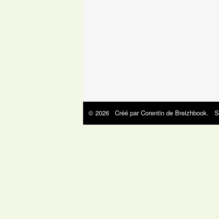
© 2026 Créé par
Corentin de Breizhbook
. S