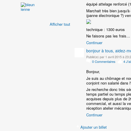
équipé attelage renforcé (
Marchait très bien jusqu'à
(panne électronique ?) ven
Afficher tout
technique : 1300 euros
Ne faisons pas les frais…
Continuer
bonjour à tous, aidez-mo
Publié(e) par 1 avril 2015 à 23:
0
Commentaires
4
J'a
Bonjour,
Je suis au chômage et non
conjoint non salarié dans 
Je recherche donc très sé
temps partiel ou temps ple
acquises depuis plus de 20
commercial, et aussi la ve
réception atelier mécani
Continuer
Ajouter un billet