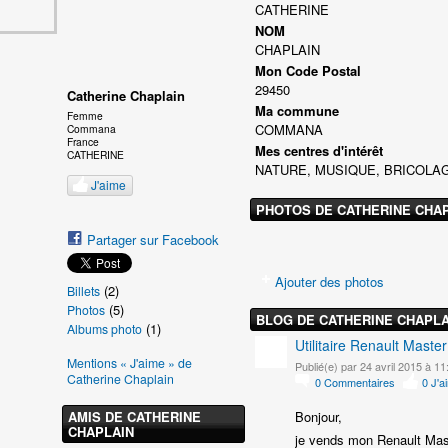
CATHERINE
NOM
CHAPLAIN
Mon Code Postal
29450
Catherine Chaplain
Ma commune
Femme
COMMANA
Commana
France
Mes centres d'intérêt
CATHERINE
NATURE, MUSIQUE, BRICOLAG
J'aime
PHOTOS DE CATHERINE CHA
Partager sur Facebook
Ajouter des photos
(2)
Billets
(5)
Photos
BLOG DE CATHERINE CHAPLA
(1)
Albums photo
Utilitaire Renault Master
Mentions « J'aime » de
Publié(e) par 24 avril 2015 à 11
Catherine Chaplain
0
Commentaires
0
J'a
AMIS DE CATHERINE
Bonjour,
CHAPLAIN
je vends mon Renault Mas