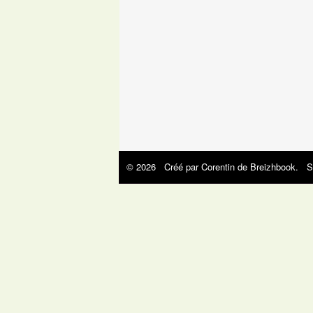
© 2026 Créé par
Corentin de Breizhbook
. S