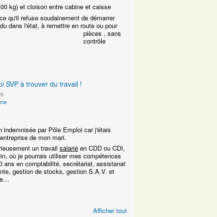
100 kg) et cloison entre cabine et caisse
 ce qu'il refuse soudainement de démarrer
du dans l'état, à remettre en route ou pour
pièces
, sans
contrôle
i SVP à trouver du travail !
26
ime
 indemnisée par Pôle Emploi car j'étais
l'entreprise de mon mari.
rieusement un travail
salarié
en CDD ou CDI,
in, où je pourrais utiliser mes compétences
 ans en comptabilité, secrétariat, assistanat
nte, gestion de stocks, gestion S.A.V. et
que…
Afficher tout