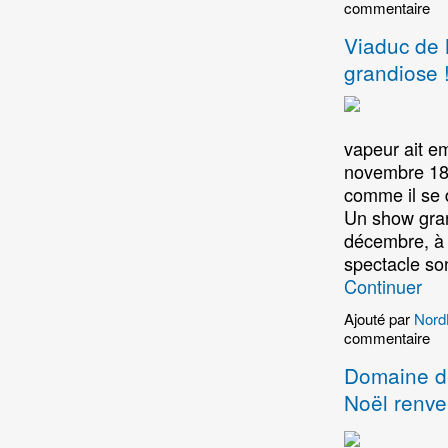
commentaire
Viaduc de M
grandiose 
vapeur ait em
novembre 186
comme il se d
Un show gran
décembre, à p
spectacle son
Continuer
Ajouté par
Nord
commentaire
Domaine de
Noël renver