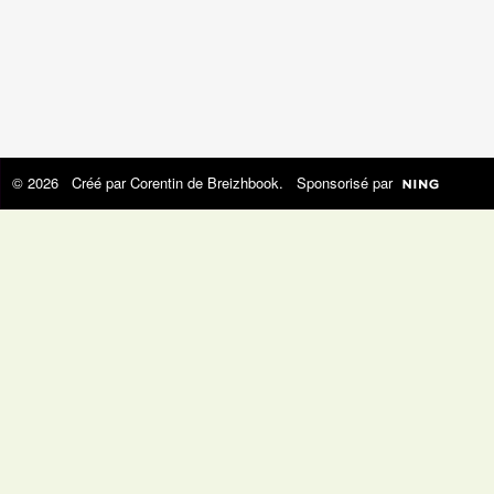
© 2026 Créé par
Corentin de Breizhbook
. Sponsorisé par