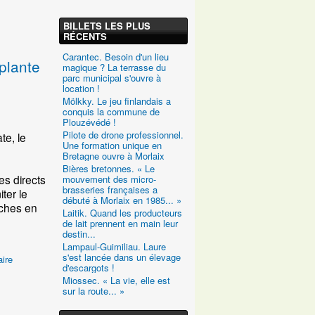
BILLETS LES PLUS
RÉCENTS
Carantec. Besoin d'un lieu
mplante
magique ? La terrasse du
parc municipal s'ouvre à
location !
Mölkky. Le jeu finlandais a
conquis la commune de
Plouzévédé !
Pilote de drone professionnel.
te, le
Une formation unique en
Bretagne ouvre à Morlaix
Bières bretonnes. « Le
es directs
mouvement des micro-
brasseries françaises a
ter le
débuté à Morlaix en 1985... »
uches en
Laitik. Quand les producteurs
de lait prennent en main leur
destin...
Lampaul-Guimiliau. Laure
s'est lancée dans un élevage
ire
d'escargots !
Miossec. « La vie, elle est
sur la route... »