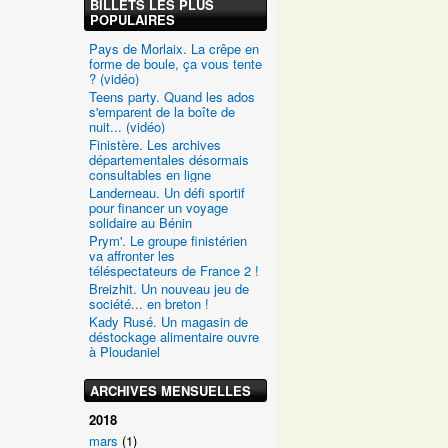
BILLETS LES PLUS
POPULAIRES
Pays de Morlaix. La crêpe en
forme de boule, ça vous tente
? (vidéo)
Teens party. Quand les ados
s'emparent de la boîte de
nuit... (vidéo)
Finistère. Les archives
départementales désormais
consultables en ligne
Landerneau. Un défi sportif
pour financer un voyage
solidaire au Bénin
Prym'. Le groupe finistérien
va affronter les
téléspectateurs de France 2 !
Breizhit. Un nouveau jeu de
société... en breton !
Kady Rusé. Un magasin de
déstockage alimentaire ouvre
à Ploudaniel
ARCHIVES MENSUELLES
2018
mars
(1)