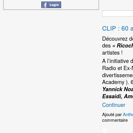
CLIP : 60 
Découvrez dès
des
« Ricoch
artistes !
A l’initiative 
Radio et Ex-
divertissemen
Academy ). 6
Yannick Noa
Essaidi, Am
Continuer
Ajouté par
Antho
commentaire