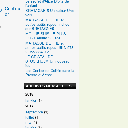
Le secret d'Alice Droits de
l'enfant
Continu
0
BRETAGNE 5 Un auteur Une
er
voix
MA TASSE DE THE et
autres petits repos, invitée
e
sur BRETAGNE5
MOI, JE SUIS LE PLUS
FORT Album 3/5 ans
MA TASSE DE THE et
autres petits repos ISBN 978-
2-9553334-0-2
LE CRISTAL DE
STOCKHOLM Un nouveau
jeu
Les Contes de Cathie dans la
Presse d' Armor
ARCHIVES MENSUELLES
2018
janvier
(1)
2017
septembre
(1)
juillet
(1)
mai
(1)
janvier
(1)