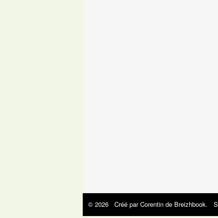
© 2026 Créé par
Corentin de Breizhbook
. S