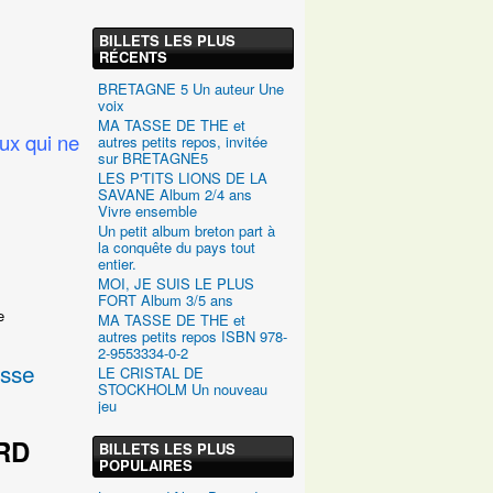
BILLETS LES PLUS
RÉCENTS
BRETAGNE 5 Un auteur Une
voix
MA TASSE DE THE et
ux qui ne
autres petits repos, invitée
sur BRETAGNE5
LES P'TITS LIONS DE LA
SAVANE Album 2/4 ans
Vivre ensemble
Un petit album breton part à
la conquête du pays tout
entier.
MOI, JE SUIS LE PLUS
FORT Album 3/5 ans
e
MA TASSE DE THE et
autres petits repos ISBN 978-
2-9553334-0-2
esse
LE CRISTAL DE
STOCKHOLM Un nouveau
jeu
ARD
BILLETS LES PLUS
POPULAIRES